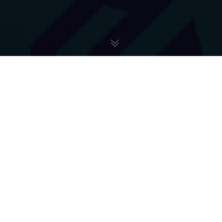
CanSat
28
LUT 2023