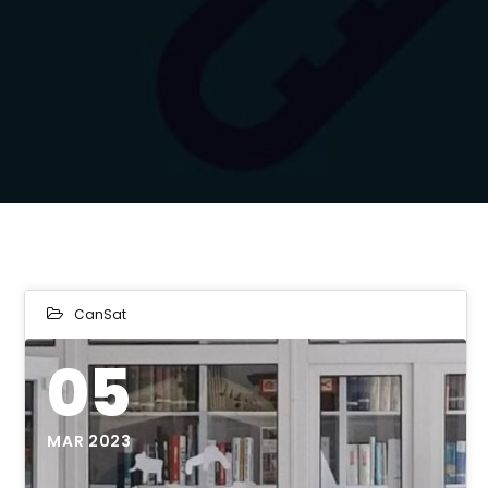
CanSat
05
MAR 2023