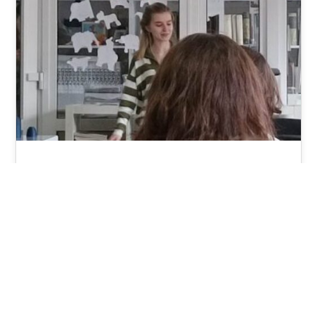
Wizyta uczniów z SP w Lęborku z
zespołem CanSat
22. lutego 2023 r. Pracownię Innowacji 3 LAB
odwiedzili uczniowie SP nr 3 z Lęborka. Goście
usłyszeli od swoich starszych…