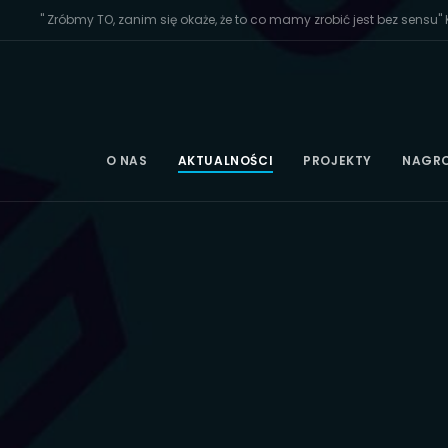
" Zróbmy TO, zanim się okaże, że to co mamy zrobić jest bez sensu" K
O NAS
AKTUALNOŚCI
PROJEKTY
NAGR