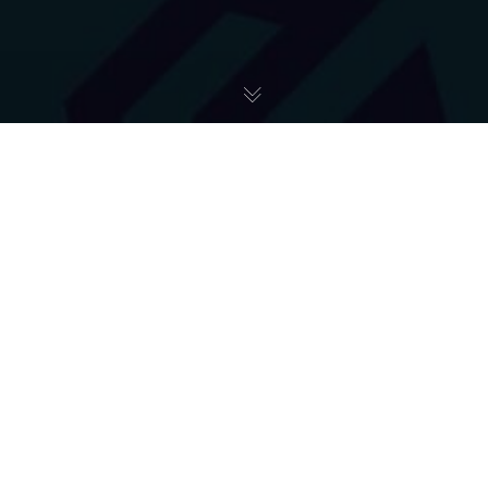
CanSat
28
LUT 2023