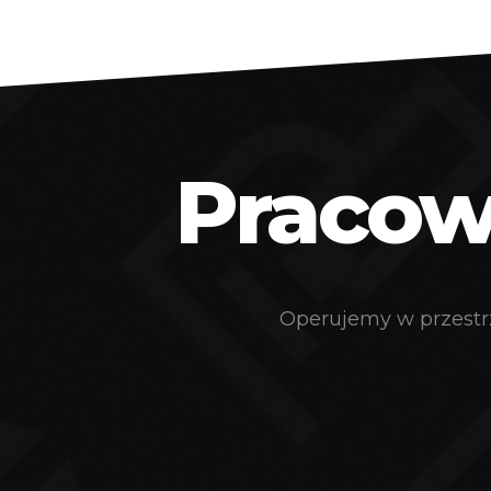
Pracown
Operujemy w przestrz