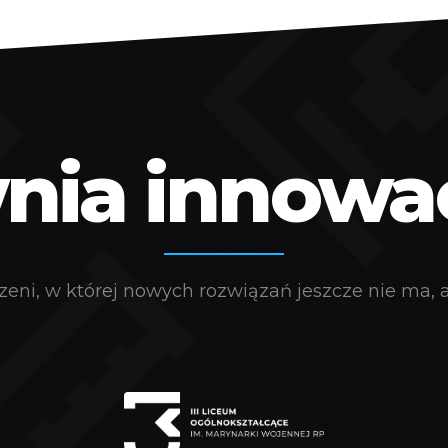
ia innowacj
eni, w której nowych rozwiązań jeszcze nie ma, a 