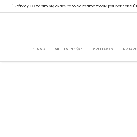
" Zróbmy TO, zanim się okaże, że to co mamy zrobić jest bez sensu" K
O NAS
AKTUALNOŚCI
PROJEKTY
NAGR