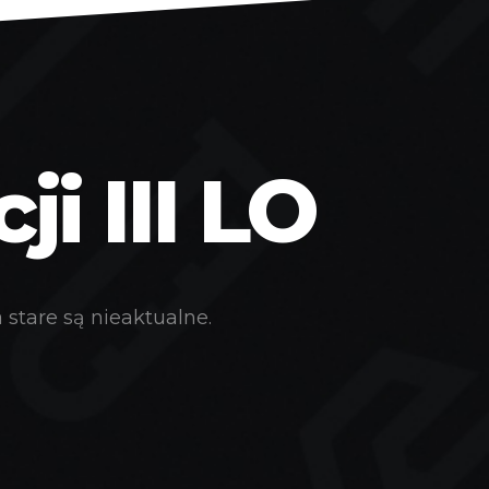
i III LO
stare są nieaktualne.