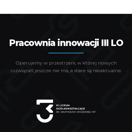
Pracownia innowacji III LO
Operujemy w przestrzeni, w której nowych
rozwiązań jeszcze nie ma, a stare są nieaktualne.