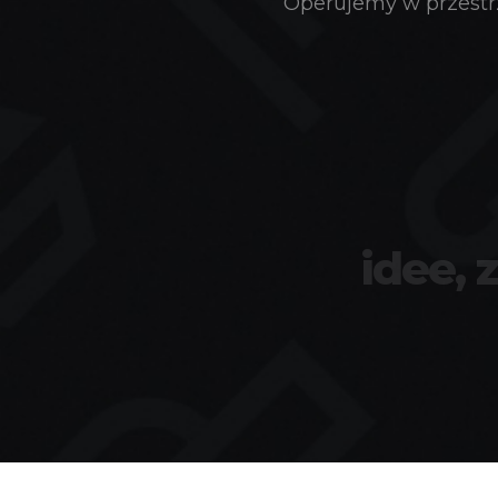
Operujemy w przestrz
idee, 