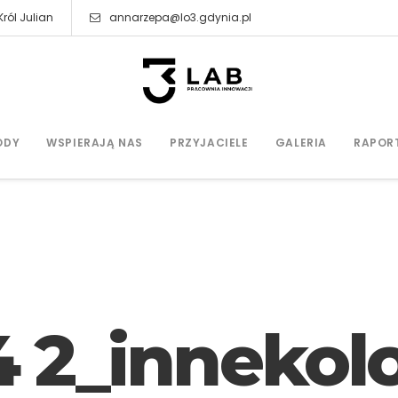
ról Julian
annarzepa@lo3.gdynia.pl
ODY
WSPIERAJĄ NAS
PRZYJACIELE
GALERIA
RAPOR
 2_innekol