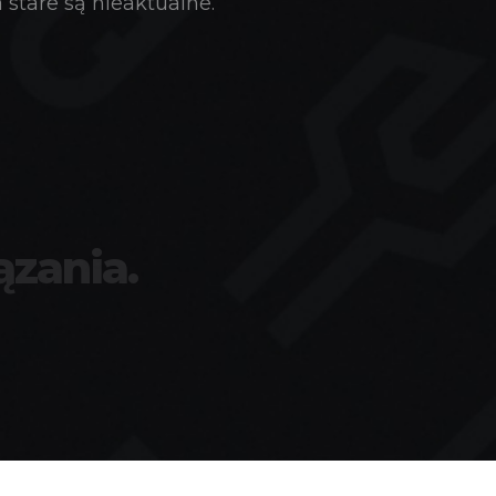
stare są nieaktualne.
ązania.