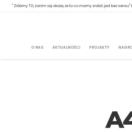
" Zróbmy TO, zanim się okaże, że to co mamy zrobić jest bez sensu" K
O NAS
AKTUALNOŚCI
PROJEKTY
NAGR
A4