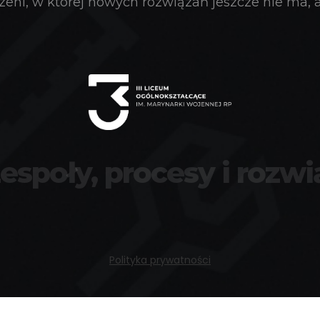
eni, w której nowych rozwiązań jeszcze nie ma, a 
zespoły, procesy i rozwi
Polityka prywatności