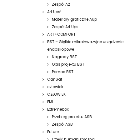
Zespół A2
Art Ups!
Materiały graficzne AUp
Zespół Art Ups
ART+COMFORT
BST – Giętkie mikroinwazyjne urządzenie
endoskopowe
Nagrody BST
Opis projektu BST
Pomoc BST
CanSat
czlowiek
CZŁOWIEK
EML
Extremebox
Przebieg projektu ASB
Zespół ASB
Future
Część humanistyczna