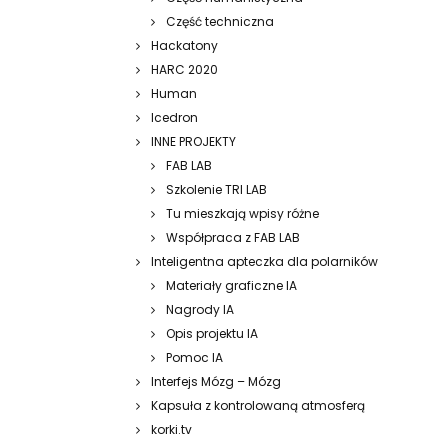
Część techniczna
Hackatony
HARC 2020
Human
Icedron
INNE PROJEKTY
FAB LAB
Szkolenie TRI LAB
Tu mieszkają wpisy różne
Współpraca z FAB LAB
Inteligentna apteczka dla polarników
Materiały graficzne IA
Nagrody IA
Opis projektu IA
Pomoc IA
Interfejs Mózg – Mózg
Kapsuła z kontrolowaną atmosferą
korki.tv