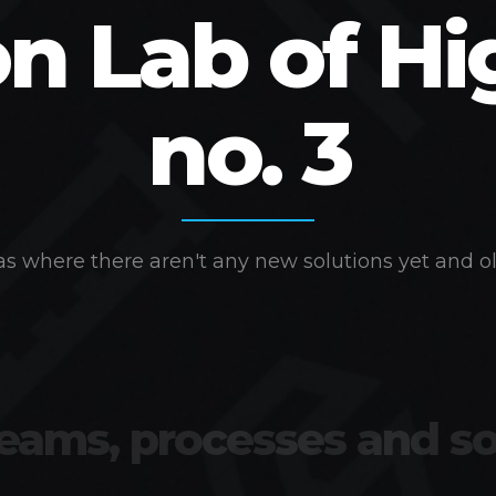
on Lab of Hi
no. 3
s where there aren't any new solutions yet and ol
teams, processes and so