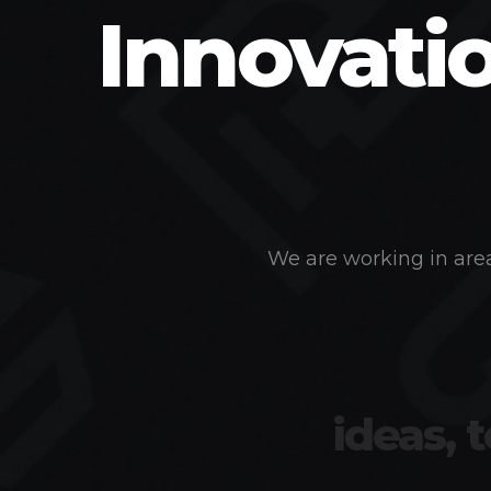
Innovati
We are working in area
ideas, 