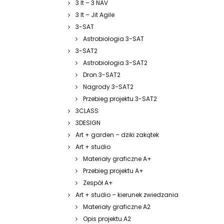
3 It – 3 NAV
3 It – Jit Agile
3-SAT
Astrobiologia 3-SAT
3-SAT2
Astrobiologia 3-SAT2
Dron 3-SAT2
Nagrody 3-SAT2
Przebieg projektu 3-SAT2
3CLASS
3DESIGN
Art + garden – dziki zakątek
Art + studio
Materiały graficzne A+
Przebieg projektu A+
Zespół A+
Art + studio – kierunek zwiedzania
Materiały graficzne A2
Opis projektu A2