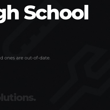
gh School
d ones are out-of-date.
lutions.