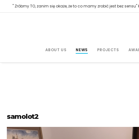
" Zróbmy TO, zanim się okaże, że to co mamy zrobić jest bez sensu" K
ABOUT US
NEWS
PROJECTS
AWA
samolot2