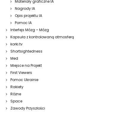
Materiały graficzne IA
Nagrody IA
Opis projektu IA
Pomoc IA
Interfejs Mózg – Mózg
Kapsuła z kontrolowaną atmosferą
korki.tv
Shortsightedness
Med
Miejsce na Projekt
First Viewers
Pomoc Ukrainie
Rakiety
Różne
Space
Zawody Przyszłości