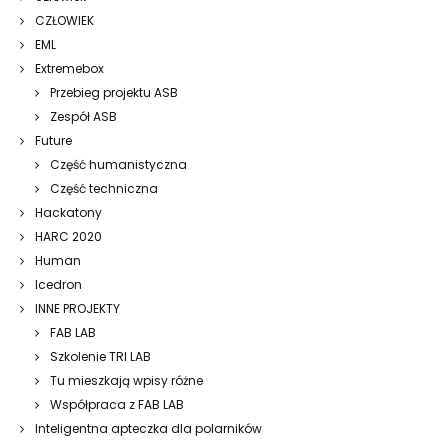
CZŁOWIEK
EML
Extremebox
Przebieg projektu ASB
Zespół ASB
Future
Część humanistyczna
Część techniczna
Hackatony
HARC 2020
Human
Icedron
INNE PROJEKTY
FAB LAB
Szkolenie TRI LAB
Tu mieszkają wpisy różne
Współpraca z FAB LAB
Inteligentna apteczka dla polarników