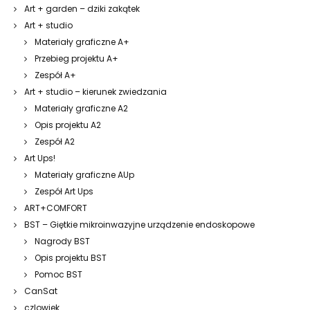
Art + garden – dziki zakątek
Art + studio
Materiały graficzne A+
Przebieg projektu A+
Zespół A+
Art + studio – kierunek zwiedzania
Materiały graficzne A2
Opis projektu A2
Zespół A2
Art Ups!
Materiały graficzne AUp
Zespół Art Ups
ART+COMFORT
BST – Giętkie mikroinwazyjne urządzenie endoskopowe
Nagrody BST
Opis projektu BST
Pomoc BST
CanSat
czlowiek