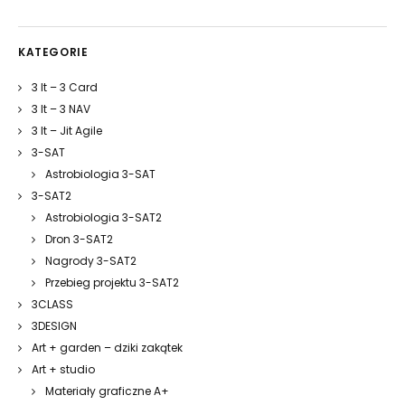
KATEGORIE
3 It – 3 Card
3 It – 3 NAV
3 It – Jit Agile
3-SAT
Astrobiologia 3-SAT
3-SAT2
Astrobiologia 3-SAT2
Dron 3-SAT2
Nagrody 3-SAT2
Przebieg projektu 3-SAT2
3CLASS
3DESIGN
Art + garden – dziki zakątek
Art + studio
Materiały graficzne A+