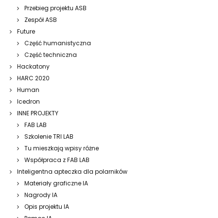
Przebieg projektu ASB
Zespół ASB
Future
Część humanistyczna
Część techniczna
Hackatony
HARC 2020
Human
Icedron
INNE PROJEKTY
FAB LAB
Szkolenie TRI LAB
Tu mieszkają wpisy różne
Współpraca z FAB LAB
Inteligentna apteczka dla polarników
Materiały graficzne IA
Nagrody IA
Opis projektu IA