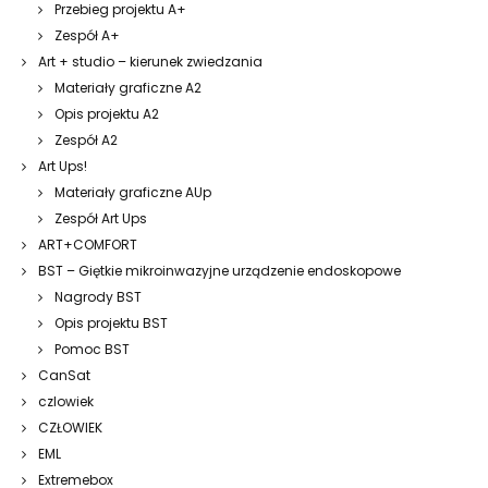
Przebieg projektu A+
Zespół A+
Art + studio – kierunek zwiedzania
Materiały graficzne A2
Opis projektu A2
Zespół A2
Art Ups!
Materiały graficzne AUp
Zespół Art Ups
ART+COMFORT
BST – Giętkie mikroinwazyjne urządzenie endoskopowe
Nagrody BST
Opis projektu BST
Pomoc BST
CanSat
czlowiek
CZŁOWIEK
EML
Extremebox