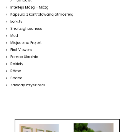
Pomoc IA
Interfejs Mózg – Mózg
Kapsuła z kontrolowaną atmosferą
korki.tv
Shortsightedness
Med
Miejsce na Projekt
First Viewers
Pomoc Ukrainie
Rakiety
Różne
Space
Zawody Przyszłości