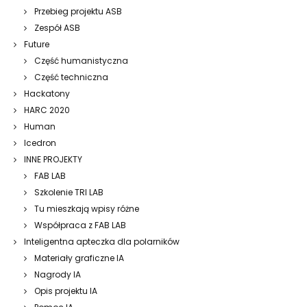
Przebieg projektu ASB
Zespół ASB
Future
Część humanistyczna
Część techniczna
Hackatony
HARC 2020
Human
Icedron
INNE PROJEKTY
FAB LAB
Szkolenie TRI LAB
Tu mieszkają wpisy różne
Współpraca z FAB LAB
Inteligentna apteczka dla polarników
Materiały graficzne IA
Nagrody IA
Opis projektu IA