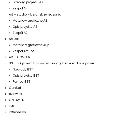
Przebieg projektu A+
Zespół A+
Art + studio – kierunek zwiedzania
Materiały graficzne A2
Opis projektu A2
Zespół A2
Art Ups!
Materiały graficzne AUp
Zespół Art Ups
ART+COMFORT
BST – Giętkie mikroinwazyjne urządzenie endoskopowe
Nagrody BST
Opis projektu BST
Pomoc BST
CanSat
czlowiek
CZŁOWIEK
EML
Extremebox