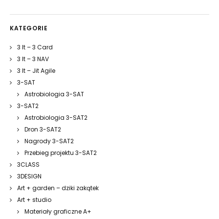
KATEGORIE
3 It – 3 Card
3 It – 3 NAV
3 It – Jit Agile
3-SAT
Astrobiologia 3-SAT
3-SAT2
Astrobiologia 3-SAT2
Dron 3-SAT2
Nagrody 3-SAT2
Przebieg projektu 3-SAT2
3CLASS
3DESIGN
Art + garden – dziki zakątek
Art + studio
Materiały graficzne A+