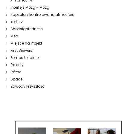
Pomoc IA
Interfejs Mózg – Mózg
Kapsuła z kontrolowaną atmosferą
korki.tv
Shortsightedness
Med
Miejsce na Projekt
First Viewers
Pomoc Ukrainie
Rakiety
Różne
Space
Zawody Przyszłości