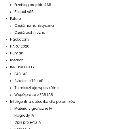
Przebieg projektu ASB
Zespół ASB
Future
Część humanistyczna
Część techniczna
Hackatony
HARC 2020
Human
Icedron
INNE PROJEKTY
FAB LAB
Szkolenie TRI LAB
Tu mieszkają wpisy różne
Współpraca z FAB LAB
Inteligentna apteczka dla polarników
Materiały graficzne IA
Nagrody IA
Opis projektu IA