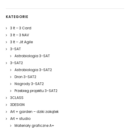
KATEGORIE
3 It – 3 Card
3 It – 3 NAV
3 It – Jit Agile
3-SAT
Astrobiologia 3-SAT
3-SAT2
Astrobiologia 3-SAT2
Dron 3-SAT2
Nagrody 3-SAT2
Przebieg projektu 3-SAT2
3CLASS
3DESIGN
Art + garden – dziki zakątek
Art + studio
Materiały graficzne A+