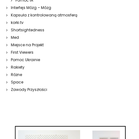
Pomoc IA
Interfejs Mózg – Mózg
Kapsuła z kontrolowaną atmosferą
korki.tv
Shortsightedness
Med
Miejsce na Projekt
First Viewers
Pomoc Ukrainie
Rakiety
Różne
Space
Zawody Przyszłości