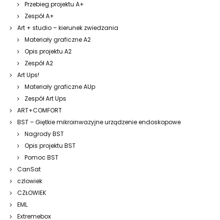
Przebieg projektu A+
Zespół A+
Art + studio – kierunek zwiedzania
Materiały graficzne A2
Opis projektu A2
Zespół A2
Art Ups!
Materiały graficzne AUp
Zespół Art Ups
ART+COMFORT
BST – Giętkie mikroinwazyjne urządzenie endoskopowe
Nagrody BST
Opis projektu BST
Pomoc BST
CanSat
czlowiek
CZŁOWIEK
EML
Extremebox