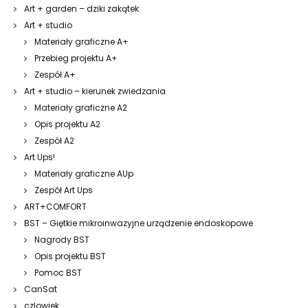
Art + garden – dziki zakątek
Art + studio
Materiały graficzne A+
Przebieg projektu A+
Zespół A+
Art + studio – kierunek zwiedzania
Materiały graficzne A2
Opis projektu A2
Zespół A2
Art Ups!
Materiały graficzne AUp
Zespół Art Ups
ART+COMFORT
BST – Giętkie mikroinwazyjne urządzenie endoskopowe
Nagrody BST
Opis projektu BST
Pomoc BST
CanSat
czlowiek