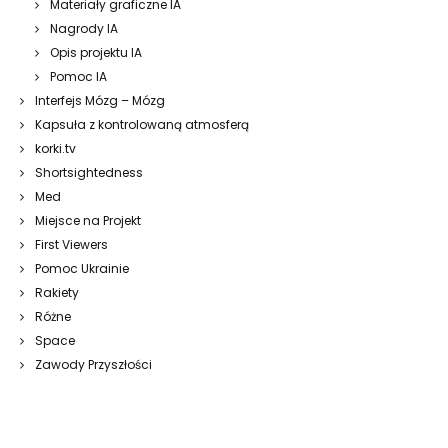
Materiały graficzne IA
Nagrody IA
Opis projektu IA
Pomoc IA
Interfejs Mózg – Mózg
Kapsuła z kontrolowaną atmosferą
korki.tv
Shortsightedness
Med
Miejsce na Projekt
First Viewers
Pomoc Ukrainie
Rakiety
Różne
Space
Zawody Przyszłości