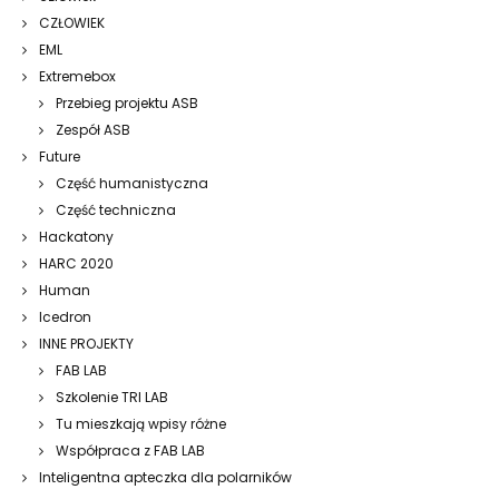
CZŁOWIEK
EML
Extremebox
Przebieg projektu ASB
Zespół ASB
Future
Część humanistyczna
Część techniczna
Hackatony
HARC 2020
Human
Icedron
INNE PROJEKTY
FAB LAB
Szkolenie TRI LAB
Tu mieszkają wpisy różne
Współpraca z FAB LAB
Inteligentna apteczka dla polarników