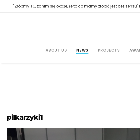
" Zróbmy TO, zanim się okaże, że to co mamy zrobić jest bez sensu" K
ABOUT US
NEWS
PROJECTS
AWA
pilkarzyki1