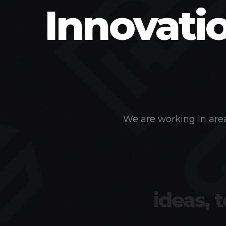
Innovati
We are working in area
ideas, 