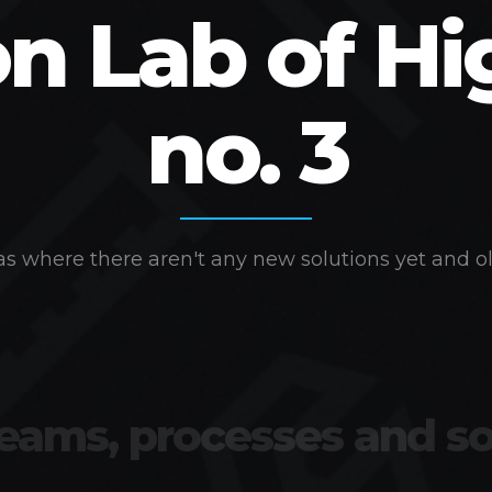
on Lab of Hi
no. 3
s where there aren't any new solutions yet and ol
teams, processes and so