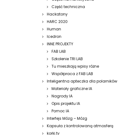
Część techniczna
Hackatony
HARC 2020
Human
Icedron
INNE PROJEKTY
FAB LAB
Szkolenie TRI LAB
Tu mieszkają wpisy różne
Współpraca z FAB LAB
Inteligentna apteczka dla polarników
Materiały graficzne IA
Nagrody IA
Opis projektu IA
Pomoc IA
Interfejs Mózg – Mózg
Kapsuła z kontrolowaną atmosferą
korki.tv