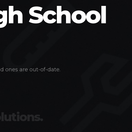
gh School
d ones are out-of-date.
lutions.