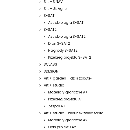
3 It – 3 NAV
3 It – Jit Agile
3-SAT
Astrobiologia 3-SAT
3-SAT2
Astrobiologia 3-SAT2
Dron 3-SAT2
Nagrody 3-SAT2
Przebieg projektu 3-SAT2
3CLASS
3DESIGN
Art + garden – dziki zakątek
Art + studio
Materiały graficzne A+
Przebieg projektu A+
Zespół A+
Art + studio – kierunek zwiedzania
Materiały graficzne A2
Opis projektu A2