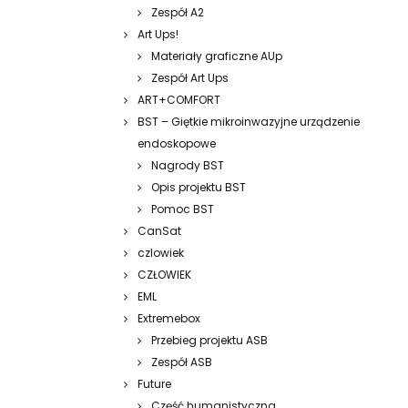
Zespół A2
Art Ups!
Materiały graficzne AUp
Zespół Art Ups
ART+COMFORT
BST – Giętkie mikroinwazyjne urządzenie
endoskopowe
Nagrody BST
Opis projektu BST
Pomoc BST
CanSat
czlowiek
CZŁOWIEK
EML
Extremebox
Przebieg projektu ASB
Zespół ASB
Future
Część humanistyczna