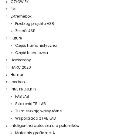
CZŁOWIEK
EML
Extremebox
Przebieg projektu ASB
Zespół ASB
Future
Część humanistyczna
Część techniczna
Hackatony
HARC 2020
Human
Icedron
INNE PROJEKTY
FAB LAB
Szkolenie TRI LAB
Tu mieszkają wpisy różne
Współpraca z FAB LAB
Inteligentna apteczka dla polarników
Materiały graficzne IA