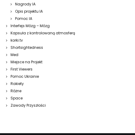
Nagrody IA
Opis projektu IA
Pomoc IA
Interfejs Mózg – Mózg
Kapsuła z kontrolowaną atmosferą
korki.tv
Shortsightedness
Med
Miejsce na Projekt
First Viewers
Pomoc Ukrainie
Rakiety
Różne
Space
Zawody Przyszłości