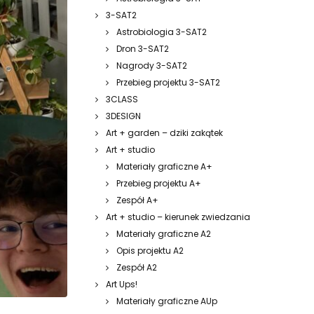
3-SAT2
Astrobiologia 3-SAT2
Dron 3-SAT2
Nagrody 3-SAT2
Przebieg projektu 3-SAT2
3CLASS
3DESIGN
Art + garden – dziki zakątek
Art + studio
Materiały graficzne A+
Przebieg projektu A+
Zespół A+
Art + studio – kierunek zwiedzania
Materiały graficzne A2
Opis projektu A2
Zespół A2
Art Ups!
Materiały graficzne AUp