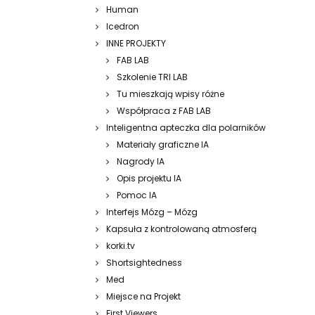
Human
Icedron
INNE PROJEKTY
FAB LAB
Szkolenie TRI LAB
Tu mieszkają wpisy różne
Współpraca z FAB LAB
Inteligentna apteczka dla polarników
Materiały graficzne IA
Nagrody IA
Opis projektu IA
Pomoc IA
Interfejs Mózg – Mózg
Kapsuła z kontrolowaną atmosferą
korki.tv
Shortsightedness
Med
Miejsce na Projekt
First Viewers