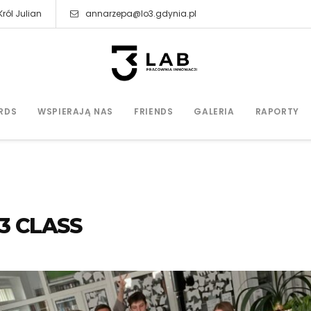
ról Julian
annarzepa@lo3.gdynia.pl
RDS
WSPIERAJĄ NAS
FRIENDS
GALERIA
RAPORTY
 3 CLASS