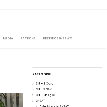
MEDIA
PATRONS
BEZPIECZEŃSTWO
KATEGORIE
3 It – 3 Card
3 It – 3 NAV
3 It – Jit Agile
3-SAT
Astrobiologia 3-SAT