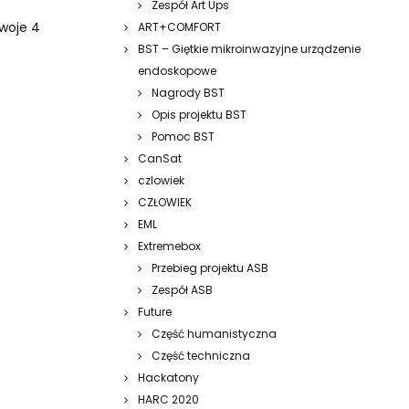
Zespół Art Ups
swoje 4
ART+COMFORT
BST – Giętkie mikroinwazyjne urządzenie
endoskopowe
Nagrody BST
Opis projektu BST
Pomoc BST
CanSat
czlowiek
CZŁOWIEK
EML
Extremebox
Przebieg projektu ASB
Zespół ASB
Future
Część humanistyczna
Część techniczna
Hackatony
HARC 2020