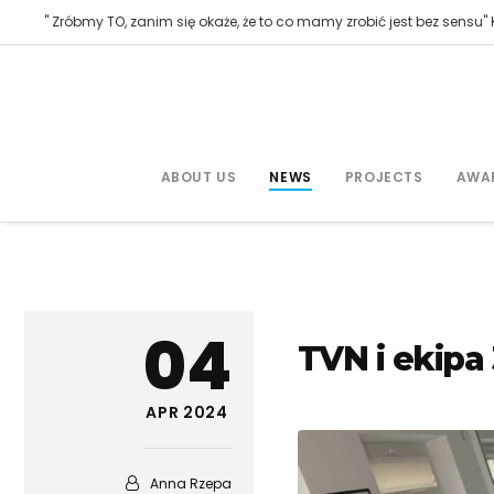
" Zróbmy TO, zanim się okaże, że to co mamy zrobić jest bez sensu" K
ABOUT US
NEWS
PROJECTS
AWA
04
TVN i ekipa
APR 2024
Anna Rzepa