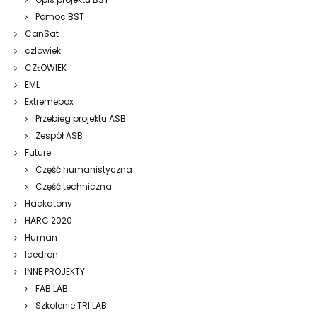
Pomoc BST
CanSat
czlowiek
CZŁOWIEK
EML
Extremebox
Przebieg projektu ASB
Zespół ASB
Future
Część humanistyczna
Część techniczna
Hackatony
HARC 2020
Human
Icedron
INNE PROJEKTY
FAB LAB
Szkolenie TRI LAB