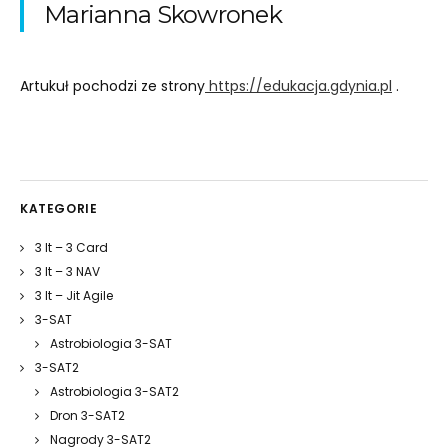
Marianna Skowronek
Artukuł pochodzi ze strony
https://edukacja.gdynia.pl
.
KATEGORIE
3 It – 3 Card
3 It – 3 NAV
3 It – Jit Agile
3-SAT
Astrobiologia 3-SAT
3-SAT2
Astrobiologia 3-SAT2
Dron 3-SAT2
Nagrody 3-SAT2