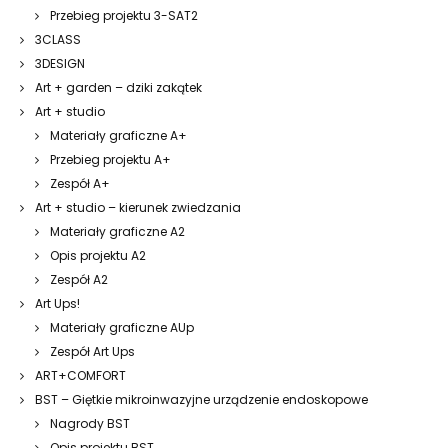
Przebieg projektu 3-SAT2
3CLASS
3DESIGN
Art + garden – dziki zakątek
Art + studio
Materiały graficzne A+
Przebieg projektu A+
Zespół A+
Art + studio – kierunek zwiedzania
Materiały graficzne A2
Opis projektu A2
Zespół A2
Art Ups!
Materiały graficzne AUp
Zespół Art Ups
ART+COMFORT
BST – Giętkie mikroinwazyjne urządzenie endoskopowe
Nagrody BST
Opis projektu BST