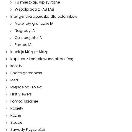
Tu mieszkają wpisy różne
Współpraca z FAB LAB
Inteligentna apteczka dla polarników
Materiały graficzne IA
Nagrody IA
Opis projektu IA
Pomoc IA
Interfejs Mózg – Mózg
Kapsuła z kontrolowaną atmosferą
korki.tv
Shortsightedness
Med
Miejsce na Projekt
First Viewers
Pomoc Ukrainie
Rakiety
Różne
Space
Zawody Przyszłości