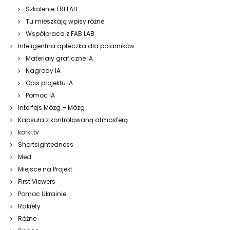
Szkolenie TRI LAB
Tu mieszkają wpisy różne
Współpraca z FAB LAB
Inteligentna apteczka dla polarników
Materiały graficzne IA
Nagrody IA
Opis projektu IA
Pomoc IA
Interfejs Mózg – Mózg
Kapsuła z kontrolowaną atmosferą
korki.tv
Shortsightedness
Med
Miejsce na Projekt
First Viewers
Pomoc Ukrainie
Rakiety
Różne