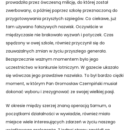
prowadziła przez ówczesną milicję, do której został
zwerbowany, a później poprzez szkołę przeznaczoną do
przygotowywania przyszłych szpiegów. Co ciekawe, już
tam używano fałszywych nazwisk. Oczywiście w
międzyczasie nie brakowało wyzwań i potyczek. Czas
spędzony w owej szkole, również przyczynił się do
zauważalnych zmian w życiu przyszłego generała.
Bezsprzecznie ważnym momentem było jego
uczestnictwo w konkursie lotniczym. W gazecie ukazało
się wówczas jego prawdziwe nazwisko. To był bardzo ciężki
moment, w którym Pan Gromosław Czempiński musiał
dokonać wyboru i zrezygnować ze swojej wielkiej pasji.
W okresie między szerzej znaną operacją Samum, a
początkami działalności w wywiadzie, również miało
miejsce wiele interesujących zdarzeń w życiu naszego
wyjątkowego prelegenta. Z jednej strony zawiódł on