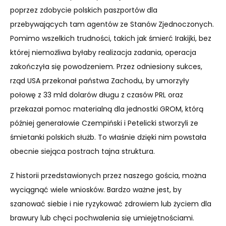
poprzez zdobycie polskich paszportów dla
przebywających tam agentów ze Stanów Zjednoczonych.
Pomimo wszelkich trudności, takich jak śmierć Irakijki, bez
której niemożliwa byłaby realizacja zadania, operacja
zakończyła się powodzeniem. Przez odniesiony sukces,
rząd USA przekonał państwa Zachodu, by umorzyły
połowę z 33 mld dolarów długu z czasów PRL oraz
przekazał pomoc materialną dla jednostki GROM, którą
później generałowie Czempiński i Petelicki stworzyli ze
śmietanki polskich służb. To właśnie dzięki nim powstała
obecnie siejąca postrach tajna struktura.
Z historii przedstawionych przez naszego gościa, można
wyciągnąć wiele wniosków. Bardzo ważne jest, by
szanować siebie i nie ryzykować zdrowiem lub życiem dla
brawury lub chęci pochwalenia się umiejętnościami.