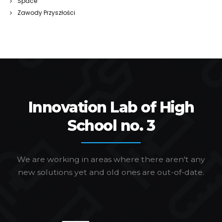
Space
Zawody Przyszłości
Innovation Lab of High
School no. 3
We are working in areas where there aren't any
new solutions yet and old ones are out-of-date.