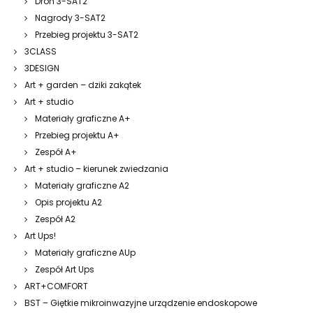
Dron 3-SAT2
Nagrody 3-SAT2
Przebieg projektu 3-SAT2
3CLASS
3DESIGN
Art + garden – dziki zakątek
Art + studio
Materiały graficzne A+
Przebieg projektu A+
Zespół A+
Art + studio – kierunek zwiedzania
Materiały graficzne A2
Opis projektu A2
Zespół A2
Art Ups!
Materiały graficzne AUp
Zespół Art Ups
ART+COMFORT
BST – Giętkie mikroinwazyjne urządzenie endoskopowe