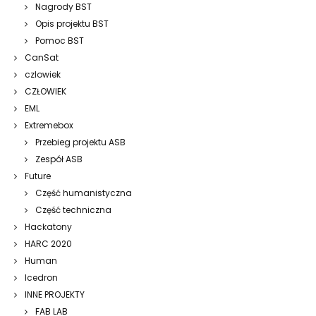
Nagrody BST
Opis projektu BST
Pomoc BST
CanSat
czlowiek
CZŁOWIEK
EML
Extremebox
Przebieg projektu ASB
Zespół ASB
Future
Część humanistyczna
Część techniczna
Hackatony
HARC 2020
Human
Icedron
INNE PROJEKTY
FAB LAB