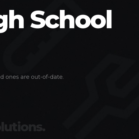
gh School
d ones are out-of-date.
lutions.