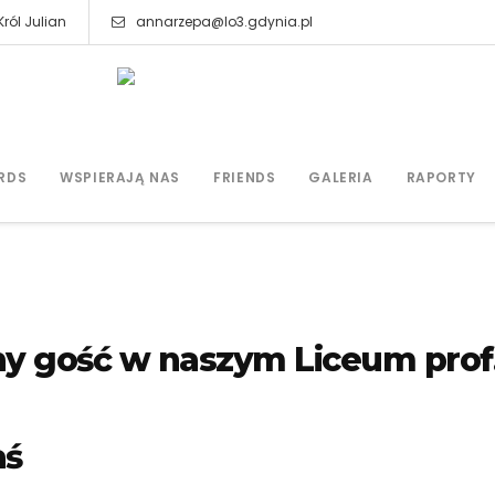
ról Julian
annarzepa@lo3.gdynia.pl
RDS
WSPIERAJĄ NAS
FRIENDS
GALERIA
RAPORTY
y gość w naszym Liceum prof
aś