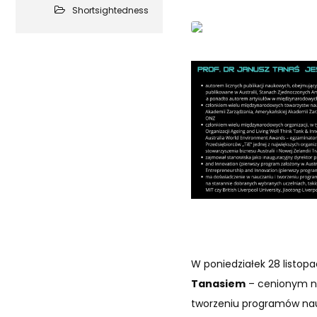
Shortsightedness
W poniedziałek 28 listopa
Tanasiem
– cenionym na
tworzeniu programów nauc