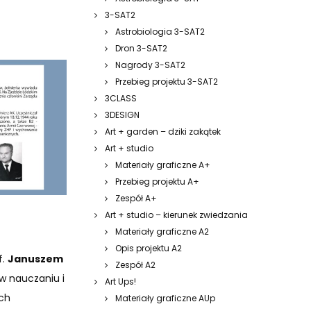
3-SAT2
Astrobiologia 3-SAT2
Dron 3-SAT2
Nagrody 3-SAT2
Przebieg projektu 3-SAT2
3CLASS
3DESIGN
Art + garden – dziki zakątek
Art + studio
Materiały graficzne A+
Przebieg projektu A+
Zespół A+
Art + studio – kierunek zwiedzania
Materiały graficzne A2
Opis projektu A2
f.
Januszem
Zespół A2
 nauczaniu i
Art Ups!
ch
Materiały graficzne AUp