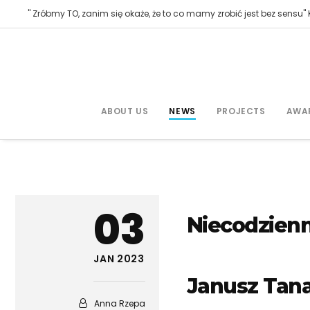
" Zróbmy TO, zanim się okaże, że to co mamy zrobić jest bez sensu" K
ABOUT US
NEWS
PROJECTS
AWA
03
Niecodzienn
JAN 2023
Janusz Tan
Anna Rzepa