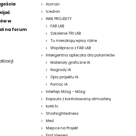
 gościa
Human
Icedron
wijać
INNE PROJEKTY
mów w
FAB LAB
ali na forum
Szkolenie TRI LAB
Tu mieszkają wpisy różne
Współpraca z FAB LAB
Inteligentna apteczka dla polarników
lizacji
Materiały graficzne IA
Nagrody IA
Opis projektu IA
Pomoc IA
Interfejs Mózg – Mózg
Kapsuła z kontrolowaną atmosferą
korki.tv
Shortsightedness
Med
Miejsce na Projekt
First Viewers