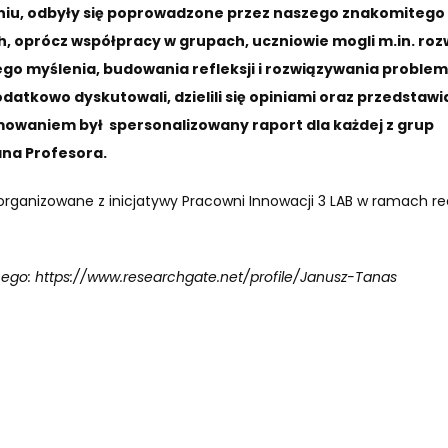
eniu, odbyły się poprowadzone przez naszego znakomitego
h, oprócz współpracy w grupach, uczniowie mogli m.in. roz
go myślenia, budowania refleksji i rozwiązywania proble
atkowo dyskutowali, dzielili się opiniami oraz przedstawi
owaniem był spersonalizowany raport dla każdej z grup
na Profesora.
organizowane z inicjatywy Pracowni Innowacji 3 LAB w ramach rea
ącego: https://www.researchgate.net/profile/Janusz-Tanas