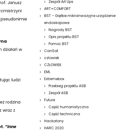
Zespół Art Ups
Prof. Janusz
ART+COMFORT
cmistrzyni
BST – Giętkie mikroinwazyjne urządzenie
 pseudonimie
endoskopowe
Nagrody BST
Opis projektu BST
yna
Pomoc BST
h działań w
CanSat
czlowiek
CZŁOWIEK
EML
Extremebox
tując ludzi
Przebieg projektu ASB
Zespół ASB
Future
eż rodzina
Część humanistyczna
z wraz z
Część techniczna
Hackatony
pt.
“Inne
HARC 2020