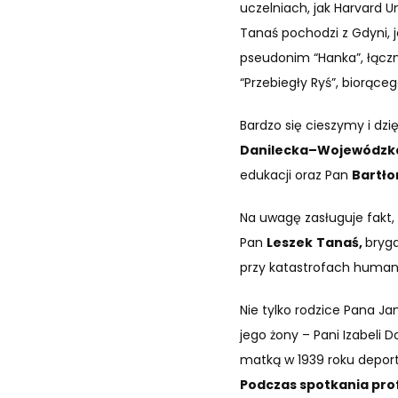
uczelniach, jak Harvard Uni
Tanaś pochodzi z Gdyni, 
pseudonim “Hanka”, łączn
“Przebiegły Ryś”, biorąceg
Bardzo się cieszymy i dzi
Danilecka–Wojewódz
edukacji oraz Pan
Bartło
Na uwagę zasługuje fakt, ż
Pan
Leszek
Tanaś,
bryga
przy katastrofach human
Nie tylko rodzice Pana J
jego żony – Pani Izabeli 
matką w 1939 roku deporto
Podczas spotkania prof