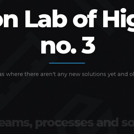
on Lab of Hi
no. 3
s where there aren't any new solutions yet and ol
teams, processes and so