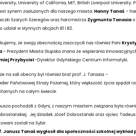
versity, University of California, MIT, British Liverpool University. 
jest synem zasłużonych dla naszego miasta:
Hanny Tanaś
– har
iczki Szarych Szeregów oraz harcmistrza
Zygmunta Tanasia
o
o udział w słynnych akcjach B1 i B2.
ękujemy, że swoją obecnością zaszczycili nas również Pani
Kryst
ka
– Prezydent Miasta Słupska znana ze wspierania innowacyjnyc
miej Przybyciel
-Dyrektor Gdyńskiego Centrum Informatyki.
e na sali obecny był również brat prof. J.
Tanas
ia –
dier Państwowej Straży Pożarnej, który większość życia spędził ra
itarnych na całym świecie.
anusza pochodzili z Gdyni, z naszym miastem związana była równi
Dobrostanskiej. Jej dziadek Józef Dobrostanski oraz ojciec Tadeus
wani zostali na Sybir.
. Janusz Tanaś wygłosił dla społeczności szkolnej wykład 