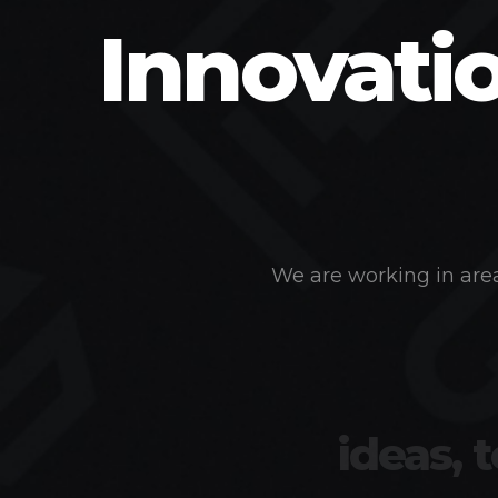
Innovati
We are working in area
ideas, 