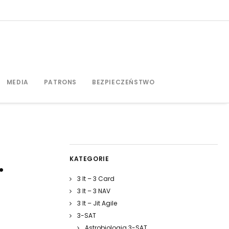
MEDIA
PATRONS
BEZPIECZEŃSTWO
KATEGORIE
.
3 It – 3 Card
3 It – 3 NAV
3 It – Jit Agile
3-SAT
Astrobiologia 3-SAT