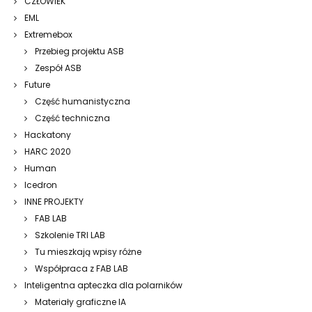
CZŁOWIEK
EML
Extremebox
Przebieg projektu ASB
Zespół ASB
Future
Część humanistyczna
Część techniczna
Hackatony
HARC 2020
Human
Icedron
INNE PROJEKTY
FAB LAB
Szkolenie TRI LAB
Tu mieszkają wpisy różne
Współpraca z FAB LAB
Inteligentna apteczka dla polarników
Materiały graficzne IA