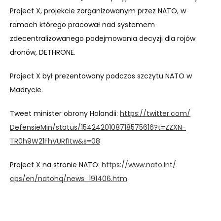
Project X, projekcie zorganizowanym przez NATO, w
ramach którego pracował nad systemem
zdecentralizowanego podejmowania decyzji dla rojów
dronów, DETHRONE.
Project X był prezentowany podczas szczytu NATO w
Madrycie.
Tweet minister obrony Holandii:
https://twitter.com/
DefensieMin/status/
1542420108718575616?t=ZZXN-
TR0h9W21FhVURfItw&s=08
Project X na stronie NATO:
https://www.nato.int/
cps/en/natohq/news_191406.htm