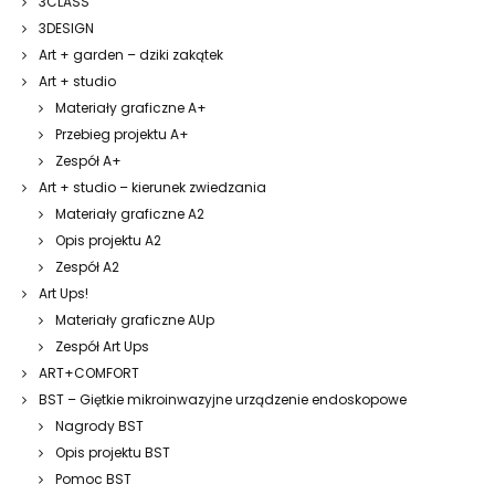
3CLASS
3DESIGN
Art + garden – dziki zakątek
Art + studio
Materiały graficzne A+
Przebieg projektu A+
Zespół A+
Art + studio – kierunek zwiedzania
Materiały graficzne A2
Opis projektu A2
Zespół A2
Art Ups!
Materiały graficzne AUp
Zespół Art Ups
ART+COMFORT
BST – Giętkie mikroinwazyjne urządzenie endoskopowe
Nagrody BST
Opis projektu BST
Pomoc BST