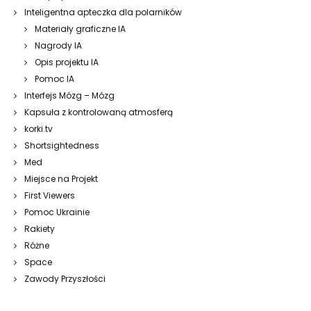
Inteligentna apteczka dla polarników
Materiały graficzne IA
Nagrody IA
Opis projektu IA
Pomoc IA
Interfejs Mózg – Mózg
Kapsuła z kontrolowaną atmosferą
korki.tv
Shortsightedness
Med
Miejsce na Projekt
First Viewers
Pomoc Ukrainie
Rakiety
Różne
Space
Zawody Przyszłości