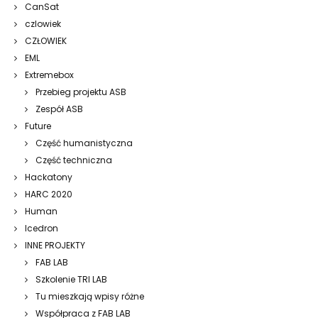
CanSat
czlowiek
CZŁOWIEK
EML
Extremebox
Przebieg projektu ASB
Zespół ASB
Future
Część humanistyczna
Część techniczna
Hackatony
HARC 2020
Human
Icedron
INNE PROJEKTY
FAB LAB
Szkolenie TRI LAB
Tu mieszkają wpisy różne
Współpraca z FAB LAB