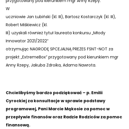
przygotowany pod kierunkiem mgr Anny Rzepy.
W
uczniowie Jan Łubiński (kl. III), Bartosz Kostarczyk (kl. III),
Robert Miśkiewicz (kl.
III) uzyskali również tytuł laureata konkursu „Młody
Innowator 2021/2022”
otrzymując NAGRODĘ SPCEJALNĄ PREZES FSNT-NOT za
projekt „ExtremeBox” przygotowany pod kierunkiem mgr
Anny Rzepy, Jakuba Zdroika, Adama Nawrota.
Chcielibyśmy bardzo podziękować – p. Emilii
Cyrockiej za konsultacje w sprawie podstawy
programowej, Pani Marcie Mąkosie za pomoc w
przepływie finansów oraz Radzie Rodziców za pomoc
finansową.