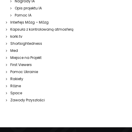
Nagrody IA
Opis projektu IA
Pomoc IA
Interfejs Mózg – Mózg
Kapsuła z kontrolowaną atmosferą
korki.tv
Shortsightedness
Med
Miejsce na Projekt
First Viewers
Pomoc Ukrainie
Rakiety
Różne
Space
Zawody Przyszłości