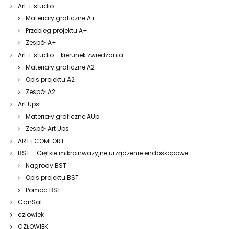
Art + studio
Materiały graficzne A+
Przebieg projektu A+
Zespół A+
Art + studio – kierunek zwiedzania
Materiały graficzne A2
Opis projektu A2
Zespół A2
Art Ups!
Materiały graficzne AUp
Zespół Art Ups
ART+COMFORT
BST – Giętkie mikroinwazyjne urządzenie endoskopowe
Nagrody BST
Opis projektu BST
Pomoc BST
CanSat
czlowiek
CZŁOWIEK