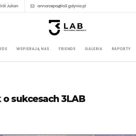
ról Julian
annarzepa@lo3.gdynia.pl
RDS
WSPIERAJĄ NAS
FRIENDS
GALERIA
RAPORTY
 o sukcesach 3LAB