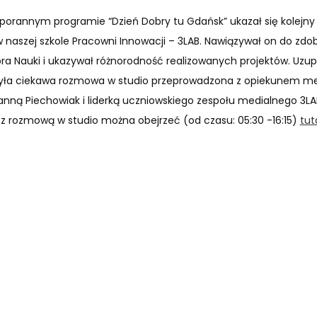
 porannym programie “Dzień Dobry tu Gdańsk” ukazał się kolejny
 w naszej szkole Pracowni Innowacji – 3LAB. Nawiązywał on do zdo
ra Nauki i ukazywał różnorodność realizowanych projektów. Uzu
 była ciekawa rozmowa w studio przeprowadzona z opiekunem m
nną Piechowiak i liderką uczniowskiego zespołu medialnego 3LAB
z z rozmową w studio można obejrzeć (od czasu: 05:30 -16:15)
tut