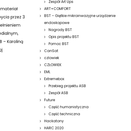
Zespół Art Ups
 materiał
ART+COMFORT
BST – Giętkie mikroinwazyjne urządzenie
bycia przez 3
endoskopowe
pełnieniem
Nagrody BST
edialnym,
Opis projektu BST
 – Karoliną
Pomoc BST
aj
CanSat
czlowiek
CZŁOWIEK
EML
Extremebox
Przebieg projektu ASB
Zespół ASB
Future
Część humanistyczna
Część techniczna
Hackatony
HARC 2020