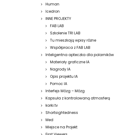
Human
Icedron
INNE PROJEKTY
FAB LAB
Szkolenie TRI LAB
Tu mieszkają wpisy różne
Współpraca z FAB LAB
Inteligentna apteczka dla polarników
Materiały graficzne IA
Nagrody IA
Opis projektu IA
Pomoc IA
Interfejs Mózg – Mózg
Kapsuła z kontrolowaną atmosferą
korki.tv
Shortsightedness
Med
Miejsce na Projekt
First Viewers