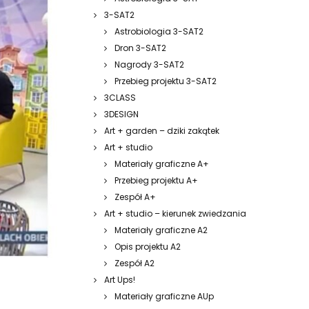
3-SAT2
Astrobiologia 3-SAT2
Dron 3-SAT2
Nagrody 3-SAT2
Przebieg projektu 3-SAT2
3CLASS
3DESIGN
Art + garden – dziki zakątek
Art + studio
Materiały graficzne A+
Przebieg projektu A+
Zespół A+
Art + studio – kierunek zwiedzania
Materiały graficzne A2
Opis projektu A2
Zespół A2
Art Ups!
Materiały graficzne AUp