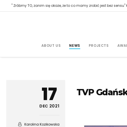
" Zróbmy TO, zanim się okaże, że to co mamy zrobić jest bez sensu" K
ABOUT US
NEWS
PROJECTS
AWA
17
TVP Gdańsk
DEC 2021
Karolina Kozikowska