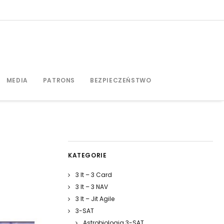
MEDIA
PATRONS
BEZPIECZEŃSTWO
KATEGORIE
3 It – 3 Card
3 It – 3 NAV
3 It – Jit Agile
3-SAT
Astrobiologia 3-SAT