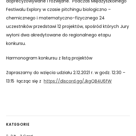
doprecyzowywane i rozwijane. Podczas Międzyszkolnego
Festiwalu Explory w czasie pitchingu biologiczno –
chemicznego i matematyczno-fizycznego 24
uczestników przedstawi 12 projektów, spośród których Jury
wyłoni dwa akredytowane do regionalnego etapu
konkursu.
Harmonogram konkursu z listą projektów
Zapraszamy do wzięcia udziału 2.12.2021 r. w godz. 12:30 –
13:15 łącząc się z
https://discord.gg/JkgQB4U6fW
KATEGORIE