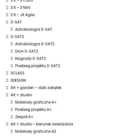
3 It – 3 Card
3 It – 3 NAV
3 It – Jit Agile
3-SAT
Astrobiologia 3-SAT
3-SAT2
Astrobiologia 3-SAT2
Dron 3-SAT2
Nagrody 3-SAT2
Przebieg projektu 3-SAT2
3CLASS
3DESIGN
Art + garden – dziki zakątek
Art + studio
Materiały graficzne A+
Przebieg projektu A+
Zespół A+
Art + studio – kierunek zwiedzania
Materiały graficzne A2