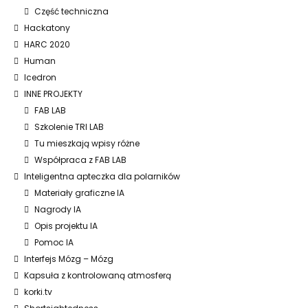
Część techniczna
Hackatony
HARC 2020
Human
Icedron
INNE PROJEKTY
FAB LAB
Szkolenie TRI LAB
Tu mieszkają wpisy różne
Współpraca z FAB LAB
Inteligentna apteczka dla polarników
Materiały graficzne IA
Nagrody IA
Opis projektu IA
Pomoc IA
Interfejs Mózg – Mózg
Kapsuła z kontrolowaną atmosferą
korki.tv