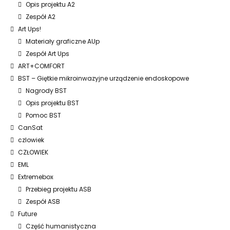
Opis projektu A2
Zespół A2
Art Ups!
Materiały graficzne AUp
Zespół Art Ups
ART+COMFORT
BST – Giętkie mikroinwazyjne urządzenie endoskopowe
Nagrody BST
Opis projektu BST
Pomoc BST
CanSat
czlowiek
CZŁOWIEK
EML
Extremebox
Przebieg projektu ASB
Zespół ASB
Future
Część humanistyczna