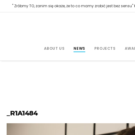
" Zróbmy TO, zanim się okaże, że to co mamy zrobić jest bez sensu" K
ABOUT US
NEWS
PROJECTS
AWA
_R1A1484