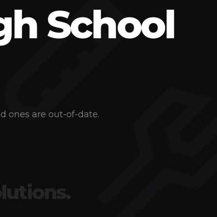
gh School
d ones are out-of-date.
lutions.