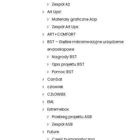
Zespół A2
Art Ups!
Materiały graficzne AUp
Zespół Art Ups
ART+COMFORT
BST – Giętkie mikroinwazyjne urządzenie
endoskopowe
Nagrody BST
Opis projektu BST
Pomoc BST
CanSat
czlowiek
CZŁOWIEK
EML
Extremebox
Przebieg projektu ASB
Zespół ASB
Future
Część humanistyczna