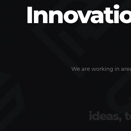
Innovati
We are working in area
ideas, 