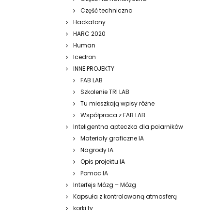
Część techniczna
Hackatony
HARC 2020
Human
Icedron
INNE PROJEKTY
FAB LAB
Szkolenie TRI LAB
Tu mieszkają wpisy różne
Współpraca z FAB LAB
Inteligentna apteczka dla polarników
Materiały graficzne IA
Nagrody IA
Opis projektu IA
Pomoc IA
Interfejs Mózg – Mózg
Kapsuła z kontrolowaną atmosferą
korki.tv