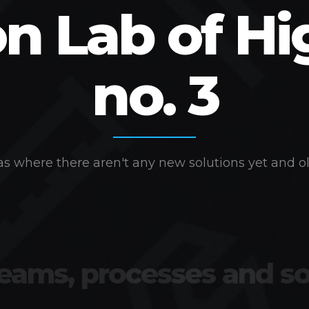
on Lab of Hi
no. 3
s where there aren't any new solutions yet and ol
teams, processes and so