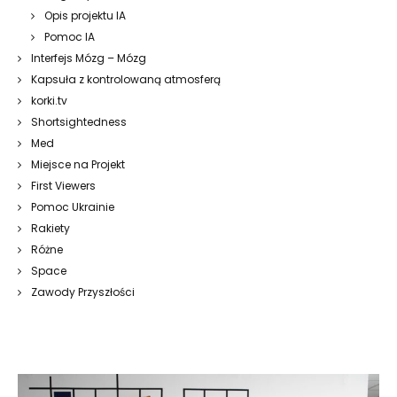
Opis projektu IA
Pomoc IA
Interfejs Mózg – Mózg
Kapsuła z kontrolowaną atmosferą
korki.tv
Shortsightedness
Med
Miejsce na Projekt
First Viewers
Pomoc Ukrainie
Rakiety
Różne
Space
Zawody Przyszłości