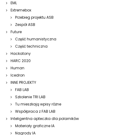
EML
Extremebox
Przebieg projektu ASB
Zespół ASB
Future
Część humanistyczna
Część techniczna
Hackatony
HARC 2020
Human
Icedron
INNE PROJEKTY
FAB LAB
Szkolenie TRI LAB
Tu mieszkają wpisy różne
Współpraca z FAB LAB
Inteligentna apteczka dla polarników
Materiały graficzne IA
Nagrody IA