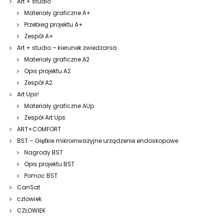
Art + studio
Materiały graficzne A+
Przebieg projektu A+
Zespół A+
Art + studio – kierunek zwiedzania
Materiały graficzne A2
Opis projektu A2
Zespół A2
Art Ups!
Materiały graficzne AUp
Zespół Art Ups
ART+COMFORT
BST – Giętkie mikroinwazyjne urządzenie endoskopowe
Nagrody BST
Opis projektu BST
Pomoc BST
CanSat
czlowiek
CZŁOWIEK