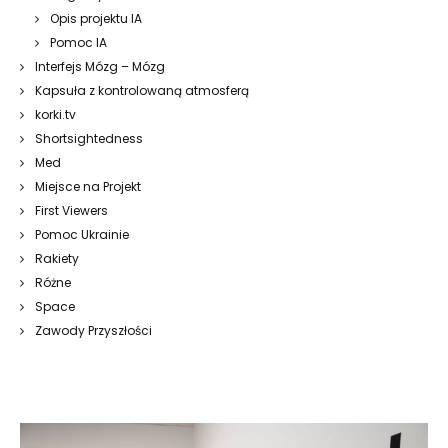
Opis projektu IA
Pomoc IA
Interfejs Mózg – Mózg
Kapsuła z kontrolowaną atmosferą
korki.tv
Shortsightedness
Med
Miejsce na Projekt
First Viewers
Pomoc Ukrainie
Rakiety
Różne
Space
Zawody Przyszłości