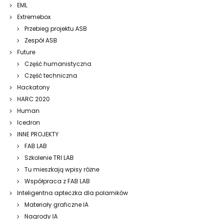
EML
Extremebox
Przebieg projektu ASB
Zespół ASB
Future
Część humanistyczna
Część techniczna
Hackatony
HARC 2020
Human
Icedron
INNE PROJEKTY
FAB LAB
Szkolenie TRI LAB
Tu mieszkają wpisy różne
Współpraca z FAB LAB
Inteligentna apteczka dla polarników
Materiały graficzne IA
Nagrody IA