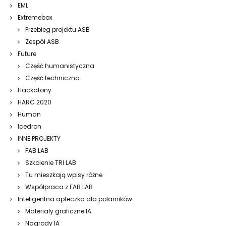
EML
Extremebox
Przebieg projektu ASB
Zespół ASB
Future
Część humanistyczna
Część techniczna
Hackatony
HARC 2020
Human
Icedron
INNE PROJEKTY
FAB LAB
Szkolenie TRI LAB
Tu mieszkają wpisy różne
Współpraca z FAB LAB
Inteligentna apteczka dla polarników
Materiały graficzne IA
Nagrody IA