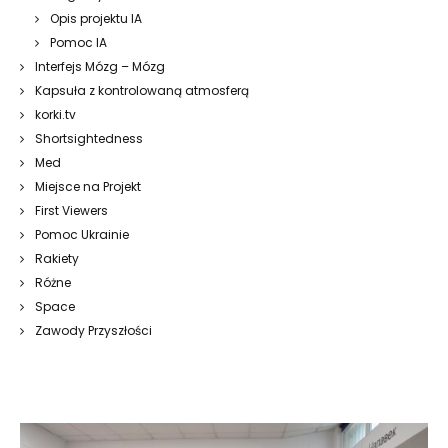
Opis projektu IA
Pomoc IA
Interfejs Mózg – Mózg
Kapsuła z kontrolowaną atmosferą
korki.tv
Shortsightedness
Med
Miejsce na Projekt
First Viewers
Pomoc Ukrainie
Rakiety
Różne
Space
Zawody Przyszłości