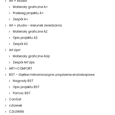
Art + studio
Materiały graficzne A+
Przebieg projektu A+
Zespół A+
Art + studio – kierunek zwiedzania
Materiały graficzne A2
Opis projektu A2
Zespół A2
Art Ups!
Materiały graficzne AUp
Zespół Art Ups
ART+COMFORT
BST – Giętkie mikroinwazyjne urządzenie endoskopowe
Nagrody BST
Opis projektu BST
Pomoc BST
CanSat
czlowiek
CZŁOWIEK