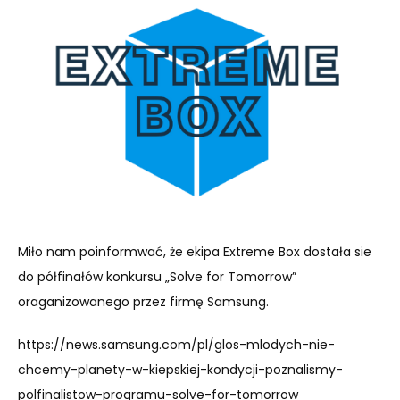
Miło nam poinformwać, że ekipa Extreme Box dostała sie
do półfinałów konkursu „Solve for Tomorrow”
oraganizowanego przez firmę Samsung.
https://news.samsung.com/pl/glos-mlodych-nie-
chcemy-planety-w-kiepskiej-kondycji-poznalismy-
polfinalistow-programu-solve-for-tomorrow