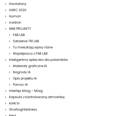
Hackatony
HARC 2020
Human
Icedron
INNE PROJEKTY
FAB LAB
Szkolenie TRI LAB
Tu mieszkają wpisy różne
Współpraca z FAB LAB
Inteligentna apteczka dla polarników
Materiały graficzne IA
Nagrody IA
Opis projektu IA
Pomoc IA
Interfejs Mózg – Mózg
Kapsuła z kontrolowaną atmosferą
korki.tv
Shortsightedness
Med