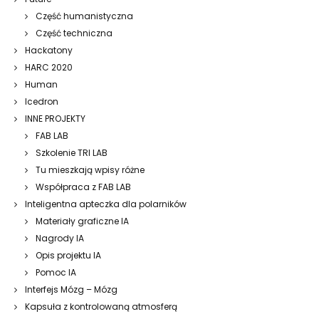
Część humanistyczna
Część techniczna
Hackatony
HARC 2020
Human
Icedron
INNE PROJEKTY
FAB LAB
Szkolenie TRI LAB
Tu mieszkają wpisy różne
Współpraca z FAB LAB
Inteligentna apteczka dla polarników
Materiały graficzne IA
Nagrody IA
Opis projektu IA
Pomoc IA
Interfejs Mózg – Mózg
Kapsuła z kontrolowaną atmosferą