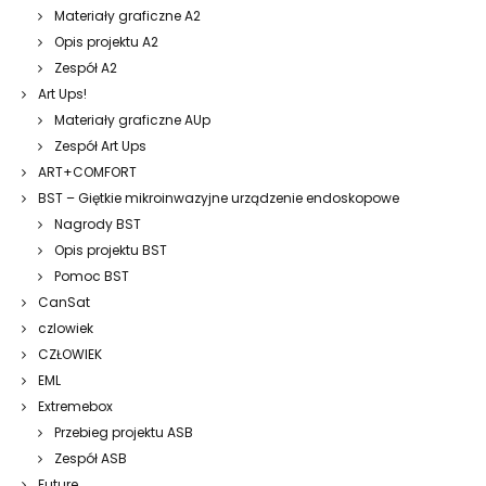
Materiały graficzne A2
Opis projektu A2
Zespół A2
Art Ups!
Materiały graficzne AUp
Zespół Art Ups
ART+COMFORT
BST – Giętkie mikroinwazyjne urządzenie endoskopowe
Nagrody BST
Opis projektu BST
Pomoc BST
CanSat
czlowiek
CZŁOWIEK
EML
Extremebox
Przebieg projektu ASB
Zespół ASB
Future