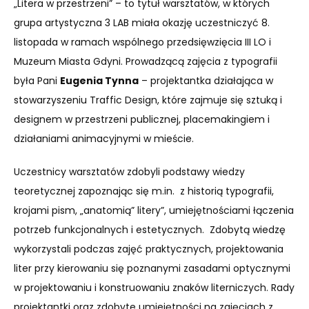
„Litera w przestrzeni” – to tytuł warsztatów, w których
grupa artystyczna 3 LAB miała okazję uczestniczyć 8.
listopada w ramach wspólnego przedsięwzięcia III LO i
Muzeum Miasta Gdyni. Prowadzącą zajęcia z typografii
była Pani
Eugenia Tynna
– projektantka działająca w
stowarzyszeniu Traffic Design, które zajmuje się sztuką i
designem w przestrzeni publicznej, placemakingiem i
działaniami animacyjnymi w mieście.
Uczestnicy warsztatów zdobyli podstawy wiedzy
teoretycznej zapoznając się m.in. z historią typografii,
krojami pism, „anatomią” litery”, umiejętnościami łączenia
potrzeb funkcjonalnych i estetycznych. Zdobytą wiedzę
wykorzystali podczas zajęć praktycznych, projektowania
liter przy kierowaniu się poznanymi zasadami optycznymi
w projektowaniu i konstruowaniu znaków literniczych. Rady
projektantki oraz zdobyte umiejętności na zajęciach z