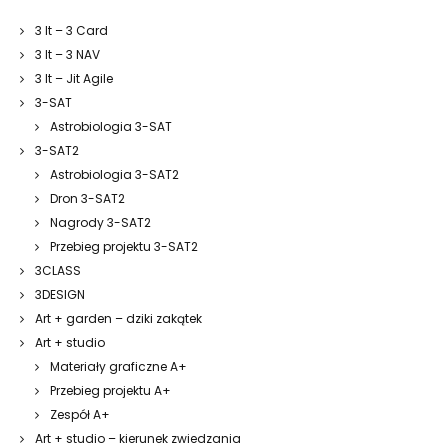
3 It – 3 Card
3 It – 3 NAV
3 It – Jit Agile
3-SAT
Astrobiologia 3-SAT
3-SAT2
Astrobiologia 3-SAT2
Dron 3-SAT2
Nagrody 3-SAT2
Przebieg projektu 3-SAT2
3CLASS
3DESIGN
Art + garden – dziki zakątek
Art + studio
Materiały graficzne A+
Przebieg projektu A+
Zespół A+
Art + studio – kierunek zwiedzania