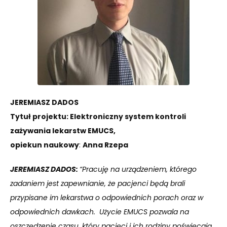
JEREMIASZ DADOS
Tytuł projektu:
Elektroniczny system kontroli
zażywania lekarstw EMUCS,
o
piekun naukowy
:
Anna Rzepa
JEREMIASZ DADOS:
“Pracuję na urządzeniem, którego
zadaniem jest zapewnianie, że pacjenci będą brali
przypisane im lekarstwa o odpowiednich porach oraz w
odpowiednich dawkach. Użycie EMUCS pozwala na
oszczędzenie czasu, który pacjęci i ich rodziny poświęcają