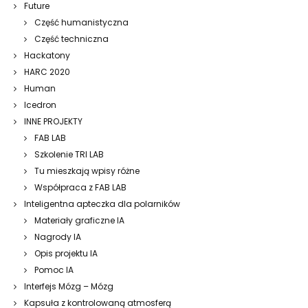
Future
Część humanistyczna
Część techniczna
Hackatony
HARC 2020
Human
Icedron
INNE PROJEKTY
FAB LAB
Szkolenie TRI LAB
Tu mieszkają wpisy różne
Współpraca z FAB LAB
Inteligentna apteczka dla polarników
Materiały graficzne IA
Nagrody IA
Opis projektu IA
Pomoc IA
Interfejs Mózg – Mózg
Kapsuła z kontrolowaną atmosferą