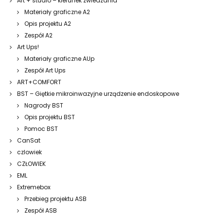
Art + studio – kierunek zwiedzania
Materiały graficzne A2
Opis projektu A2
Zespół A2
Art Ups!
Materiały graficzne AUp
Zespół Art Ups
ART+COMFORT
BST – Giętkie mikroinwazyjne urządzenie endoskopowe
Nagrody BST
Opis projektu BST
Pomoc BST
CanSat
czlowiek
CZŁOWIEK
EML
Extremebox
Przebieg projektu ASB
Zespół ASB