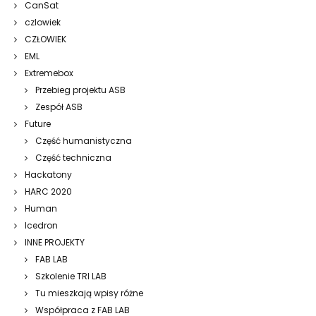
CanSat
czlowiek
CZŁOWIEK
EML
Extremebox
Przebieg projektu ASB
Zespół ASB
Future
Część humanistyczna
Część techniczna
Hackatony
HARC 2020
Human
Icedron
INNE PROJEKTY
FAB LAB
Szkolenie TRI LAB
Tu mieszkają wpisy różne
Współpraca z FAB LAB