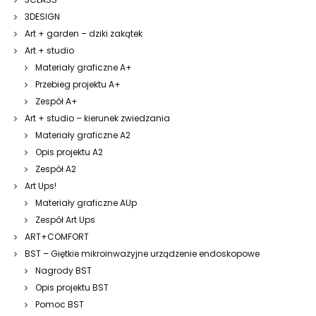
3DESIGN
Art + garden – dziki zakątek
Art + studio
Materiały graficzne A+
Przebieg projektu A+
Zespół A+
Art + studio – kierunek zwiedzania
Materiały graficzne A2
Opis projektu A2
Zespół A2
Art Ups!
Materiały graficzne AUp
Zespół Art Ups
ART+COMFORT
BST – Giętkie mikroinwazyjne urządzenie endoskopowe
Nagrody BST
Opis projektu BST
Pomoc BST