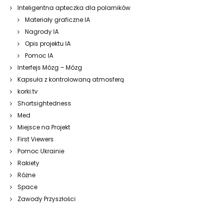
Inteligentna apteczka dla polarników
Materiały graficzne IA
Nagrody IA
Opis projektu IA
Pomoc IA
Interfejs Mózg – Mózg
Kapsuła z kontrolowaną atmosferą
korki.tv
Shortsightedness
Med
Miejsce na Projekt
First Viewers
Pomoc Ukrainie
Rakiety
Różne
Space
Zawody Przyszłości