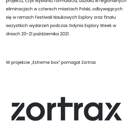
projektu, czyli wysłaniu formularza, udziału w regionalnych
eliminacjach w czterech miastach Polski, odbywających
się w ramach Festiwali Naukowych Explory oraz finału
wszystkich wydarzeń podczas Gdynia Explory Week w
dniach 20-21 października 2021.
W projekcie „Extreme box” pomagał Zortrax