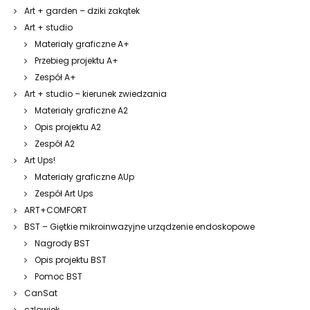
Art + garden – dziki zakątek
Art + studio
Materiały graficzne A+
Przebieg projektu A+
Zespół A+
Art + studio – kierunek zwiedzania
Materiały graficzne A2
Opis projektu A2
Zespół A2
Art Ups!
Materiały graficzne AUp
Zespół Art Ups
ART+COMFORT
BST – Giętkie mikroinwazyjne urządzenie endoskopowe
Nagrody BST
Opis projektu BST
Pomoc BST
CanSat
czlowiek