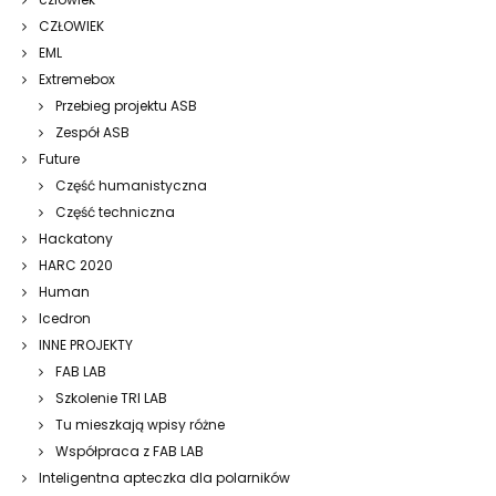
CZŁOWIEK
EML
Extremebox
Przebieg projektu ASB
Zespół ASB
Future
Część humanistyczna
Część techniczna
Hackatony
HARC 2020
Human
Icedron
INNE PROJEKTY
FAB LAB
Szkolenie TRI LAB
Tu mieszkają wpisy różne
Współpraca z FAB LAB
Inteligentna apteczka dla polarników