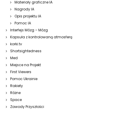
Materiały graficzne IA
Nagrody IA
Opis projektu IA
Pomoc IA
Interfejs Mózg – Mózg
Kapsuła z kontrolowaną atmosferą
korki.tv
Shortsightedness
Med
Miejsce na Projekt
First Viewers
Pomoc Ukrainie
Rakiety
Różne
Space
Zawody Przyszłości