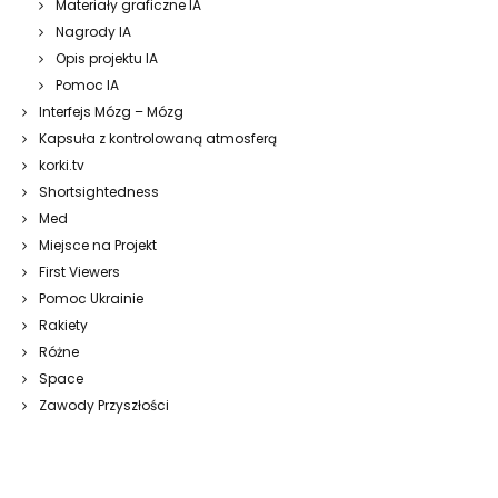
Materiały graficzne IA
Nagrody IA
Opis projektu IA
Pomoc IA
Interfejs Mózg – Mózg
Kapsuła z kontrolowaną atmosferą
korki.tv
Shortsightedness
Med
Miejsce na Projekt
First Viewers
Pomoc Ukrainie
Rakiety
Różne
Space
Zawody Przyszłości