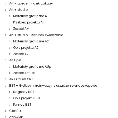
Art + garden – dziki zakątek
Art + studio
Materiały graficzne A+
Przebieg projektu A+
Zespół A+
Art + studio – kierunek zwiedzania
Materiały graficzne A2
Opis projektu A2
Zespół A2
Art Ups!
Materiały graficzne AUp
Zespół Art Ups
ART+COMFORT
BST – Giętkie mikroinwazyjne urządzenie endoskopowe
Nagrody BST
Opis projektu BST
Pomoc BST
CanSat
czlowiek