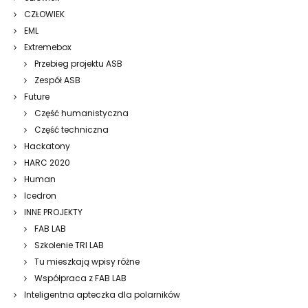
CZŁOWIEK
EML
Extremebox
Przebieg projektu ASB
Zespół ASB
Future
Część humanistyczna
Część techniczna
Hackatony
HARC 2020
Human
Icedron
INNE PROJEKTY
FAB LAB
Szkolenie TRI LAB
Tu mieszkają wpisy różne
Współpraca z FAB LAB
Inteligentna apteczka dla polarników