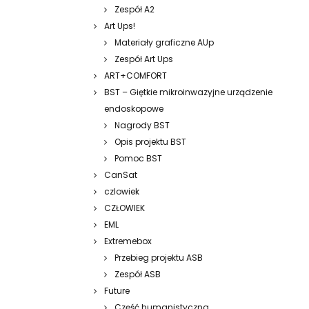
Zespół A2
Art Ups!
Materiały graficzne AUp
Zespół Art Ups
ART+COMFORT
BST – Giętkie mikroinwazyjne urządzenie
endoskopowe
Nagrody BST
Opis projektu BST
Pomoc BST
CanSat
czlowiek
CZŁOWIEK
EML
Extremebox
Przebieg projektu ASB
Zespół ASB
Future
Część humanistyczna