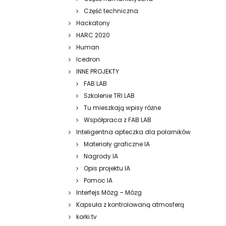
Część techniczna
Hackatony
HARC 2020
Human
Icedron
INNE PROJEKTY
FAB LAB
Szkolenie TRI LAB
Tu mieszkają wpisy różne
Współpraca z FAB LAB
Inteligentna apteczka dla polarników
Materiały graficzne IA
Nagrody IA
Opis projektu IA
Pomoc IA
Interfejs Mózg – Mózg
Kapsuła z kontrolowaną atmosferą
korki.tv