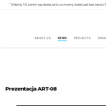
" Zróbmy TO, zanim się okaże, że to co mamy zrobić jest bez sensu" K
ABOUT US
NEWS
PROJECTS
AWA
Prezentacja ART-08