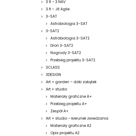
3 It – 3 NAV
3 It – Jit Agile
3-SAT
Astrobiologia 3-SAT
3-SAT2
Astrobiologia 3-SAT2
Dron 3-SAT2
Nagrody 3-SAT2
Przebieg projektu 3-SAT2
3CLASS
3DESIGN
Art + garden – dziki zakątek
Art + studio
Materiały graficzne A+
Przebieg projektu A+
Zespół A+
Art + studio – kierunek zwiedzania
Materiały graficzne A2
Opis projektu A2