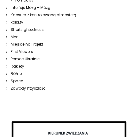
Pomoc IA
Interfejs Mózg – Mózg
Kapsuła z kontrolowaną atmosferą
korki.tv
Shortsightedness
Med
Miejsce na Projekt
First Viewers
Pomoc Ukrainie
Rakiety
Różne
Space
Zawody Przyszłości