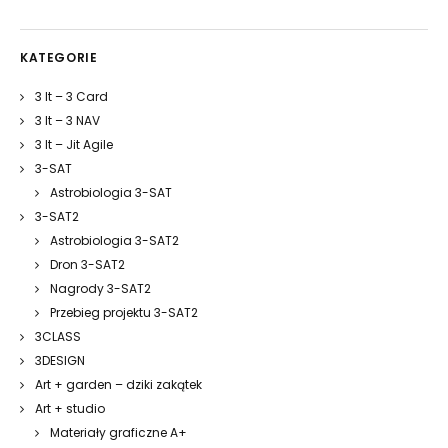
KATEGORIE
3 It – 3 Card
3 It – 3 NAV
3 It – Jit Agile
3-SAT
Astrobiologia 3-SAT
3-SAT2
Astrobiologia 3-SAT2
Dron 3-SAT2
Nagrody 3-SAT2
Przebieg projektu 3-SAT2
3CLASS
3DESIGN
Art + garden – dziki zakątek
Art + studio
Materiały graficzne A+