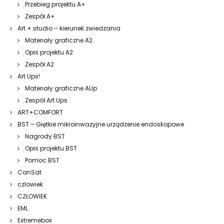
Przebieg projektu A+
Zespół A+
Art + studio – kierunek zwiedzania
Materiały graficzne A2
Opis projektu A2
Zespół A2
Art Ups!
Materiały graficzne AUp
Zespół Art Ups
ART+COMFORT
BST – Giętkie mikroinwazyjne urządzenie endoskopowe
Nagrody BST
Opis projektu BST
Pomoc BST
CanSat
czlowiek
CZŁOWIEK
EML
Extremebox