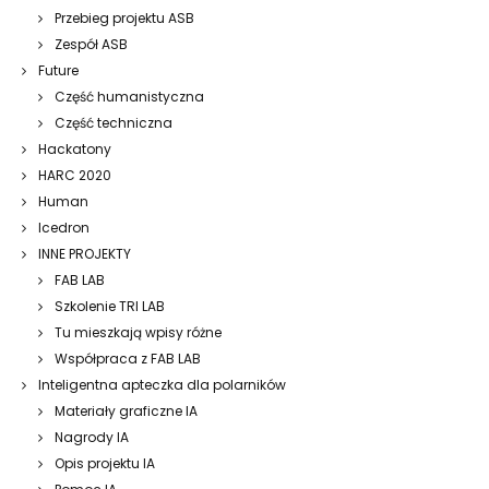
Przebieg projektu ASB
Zespół ASB
Future
Część humanistyczna
Część techniczna
Hackatony
HARC 2020
Human
Icedron
INNE PROJEKTY
FAB LAB
Szkolenie TRI LAB
Tu mieszkają wpisy różne
Współpraca z FAB LAB
Inteligentna apteczka dla polarników
Materiały graficzne IA
Nagrody IA
Opis projektu IA