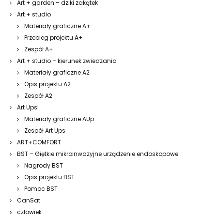
Art + garden – dziki zakątek
Art + studio
Materiały graficzne A+
Przebieg projektu A+
Zespół A+
Art + studio – kierunek zwiedzania
Materiały graficzne A2
Opis projektu A2
Zespół A2
Art Ups!
Materiały graficzne AUp
Zespół Art Ups
ART+COMFORT
BST – Giętkie mikroinwazyjne urządzenie endoskopowe
Nagrody BST
Opis projektu BST
Pomoc BST
CanSat
czlowiek