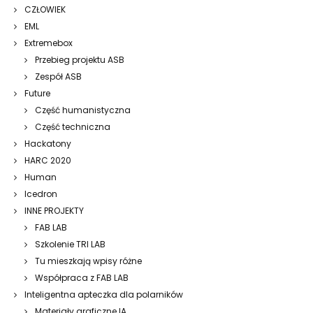
CZŁOWIEK
EML
Extremebox
Przebieg projektu ASB
Zespół ASB
Future
Część humanistyczna
Część techniczna
Hackatony
HARC 2020
Human
Icedron
INNE PROJEKTY
FAB LAB
Szkolenie TRI LAB
Tu mieszkają wpisy różne
Współpraca z FAB LAB
Inteligentna apteczka dla polarników
Materiały graficzne IA