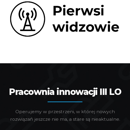
Pracownia innowacji III LO
Operujemy w przestrzeni, w której nowych
rozwiązań jeszcze nie ma, a stare są nieaktualne.