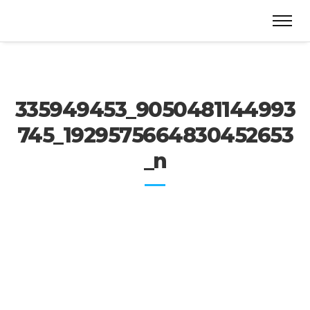
335949453_9050481144993
745_1929575664830452653
_n