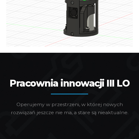
Pracownia innowacji III LO
Operujemy w przestrzeni, w której nowych
rozwiązań jeszcze nie ma, a stare są nieaktualne.