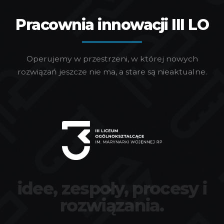
Pracownia innowacji III LO
Operujemy w przestrzeni, w której nowych
rozwiązań jeszcze nie ma, a stare są nieaktualne.
idee, zespoły, procesy i
rozwiązania.