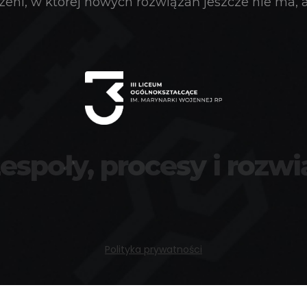
eni, w której nowych rozwiązań jeszcze nie ma, a 
zespoły, procesy i rozwi
Polityka prywatności