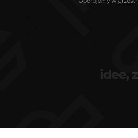
Operujemy w przestrz
idee, 