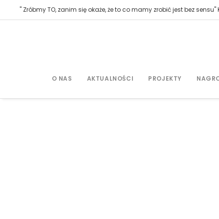
" Zróbmy TO, zanim się okaże, że to co mamy zrobić jest bez sensu" K
O NAS
AKTUALNOŚCI
PROJEKTY
NAGR