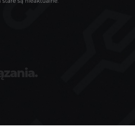
stare są nieaktualne.
ązania.