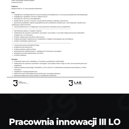
Pracownia innowacji III LO