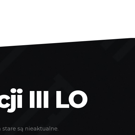
i III LO
stare są nieaktualne.