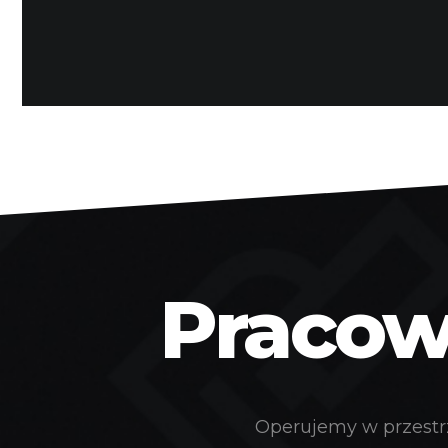
Pracown
Operujemy w przestrz