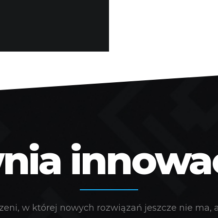
ia innowacj
eni, w której nowych rozwiązań jeszcze nie ma, a 