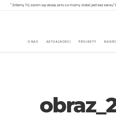
" Zróbmy TO, zanim się okaże, że to co mamy zrobić jest bez sensu" K
O NAS
AKTUALNOŚCI
PROJEKTY
NAGR
obraz_2