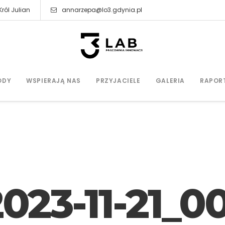
ról Julian
annarzepa@lo3.gdynia.pl
ODY
WSPIERAJĄ NAS
PRZYJACIELE
GALERIA
RAPOR
023-11-21_0