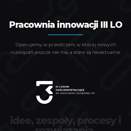
Pracownia innowacji III LO
Operujemy w przestrzeni, w której nowych
rozwiązań jeszcze nie ma, a stare są nieaktualne.
idee, zespoły, procesy i
rozwiązania.