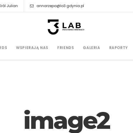
ról Julian
annarzepa@lo3.gdynia.pl
RDS
WSPIERAJĄ NAS
FRIENDS
GALERIA
RAPORTY
image2