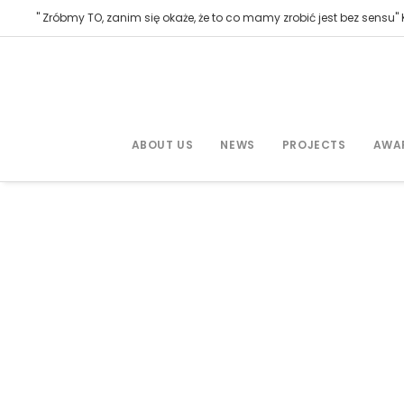
" Zróbmy TO, zanim się okaże, że to co mamy zrobić jest bez sensu" K
ABOUT US
NEWS
PROJECTS
AWA