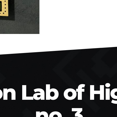
on Lab of Hi
no. 3