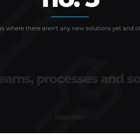
s where there aren't any new solutions yet and ol
teams, processes and so
Privacy Policy