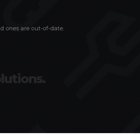
d ones are out-of-date.
lutions.