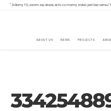
" Zróbmy TO, zanim się okaże, że to co mamy zrobić jest bez sensu" K
ABOUT US
NEWS
PROJECTS
AWA
334254889