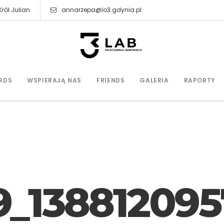
ról Julian
annarzepa@lo3.gdynia.pl
RDS
WSPIERAJĄ NAS
FRIENDS
GALERIA
RAPORTY
_13881209